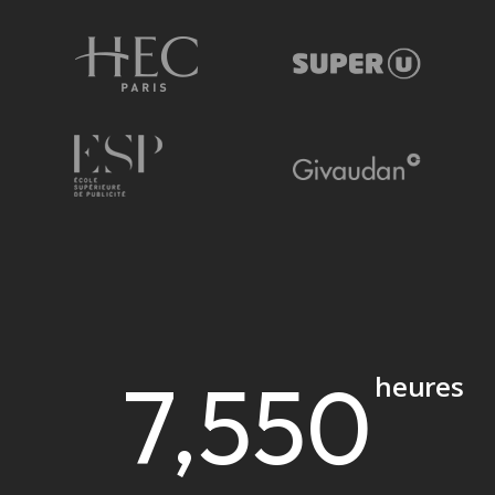
7,550
heures