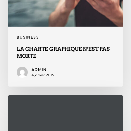
BUSINESS
LA CHARTE GRAPHIQUE N’EST PAS
MORTE
ADMIN
4 janvier 2016
Le
logo
n’est
pas