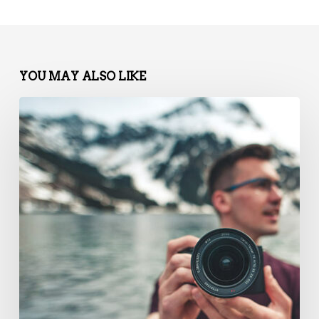
YOU MAY ALSO LIKE
La
charte
graphique
n’est
pas
morte