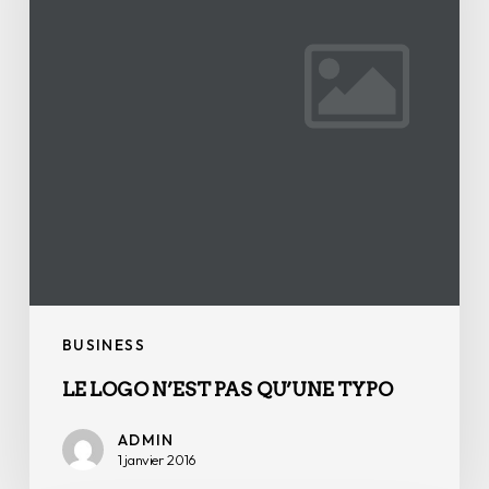
qu’une
typo
BUSINESS
LE LOGO N’EST PAS QU’UNE TYPO
ADMIN
1 janvier 2016