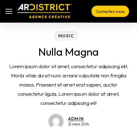
Skip
Menu
Menu
Contactez-nous
to
main
content
MUSIC
Nulla Magna
Lorem ipsum dolor sit amet, consectetur adipiscing elit.
Morbi vitae dui et nunc ornare vulputate non fringilla
massa. Praesent sit amet erat sapien, auctor
consectetur ligula. Lorem ipsum dolor sit amet,
consectetur adipiscing elit
ADMIN
21 mars 2014