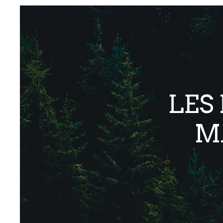
LES
M