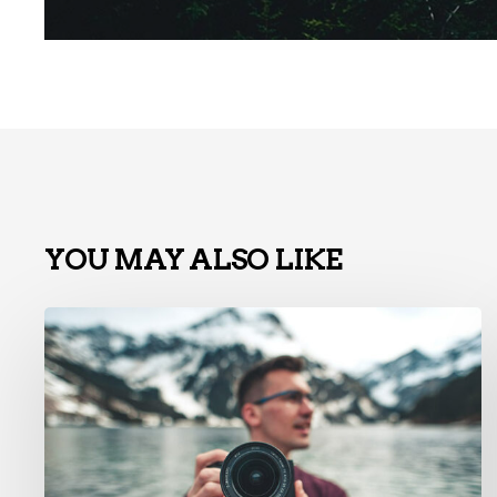
YOU MAY ALSO LIKE
La
charte
graphique
n’est
pas
morte