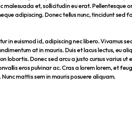
ac malesuada et, sollicitudin eu erat. Pellentesque 
ue adipiscing. Donec tellus nunc, tincidunt sed fa
tur in euismod id, adipiscing nec libero. Vivamus se
ondimentum at in mauris. Duis et lacus lectus, eu al
non lobortis. Donec sed arcu a justo cursus varius ut
 convallis eros pulvinar ac. Cras a lorem lorem, et fe
. Nunc mattis sem in mauris posuere aliquam.