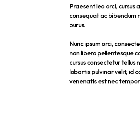
Praesent leo orci, cursus 
consequat ac bibendum neq
purus.
Nunc ipsum orci, consecte
non libero pellentesque c
cursus consectetur tellus 
lobortis pulvinar velit, id
venenatis est nec tempor