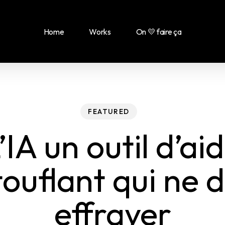
Home
Works
On 💛 faire ça
FEATURED
’IA un outil d’ai
ouflant qui ne d
effrayer