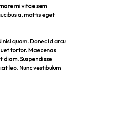
ornare mi vitae sem
ucibus a, mattis eget
d nisi quam. Donec id arcu
iquet tortor. Maecenas
 et diam. Suspendisse
ugiat leo. Nunc vestibulum