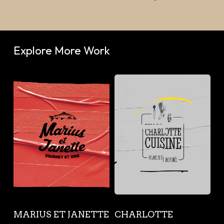
Explore More Work
Marius
Charlotte
et
Cuisine
Janette
Marius
Charlotte
MARIUS ET JANETTE
CHARLOTTE
et
Cuisine