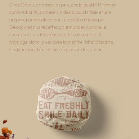
Chez
Goutu,
on
casse
les
prix,
pas
la
qualité
!
Premier
sandwich
à
1€,
on
mise
sur
des
produits
frais
et
une
préparation
sur
place
pour
un
goût
authentique.
Découvrez
nos
recettes
gourmandes
comme
le
saumon
et
ricotta
crémeuse,
le
concombre
et
fromage
blanc,
ou
encore
la
menthe
rafraîchissante.
Chaque
bouchée
est
une
explosion
de
saveurs.