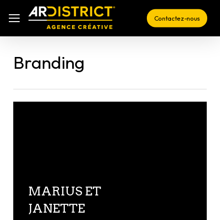
Skip
Menu
Menu
Contactez-nous
to
main
content
Branding
MARIUS ET
JANETTE