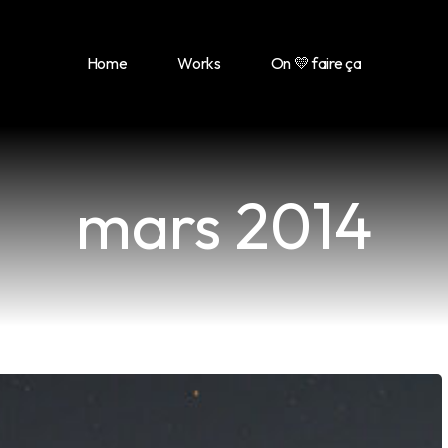
Home
Works
On 💛 faire ça
mars 2014